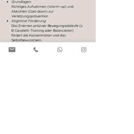
Grundlagen
:
Richtiges Aufwärmen (Warm-up) und
Abkühlen (Cool-down) zur
Verletzungsprävention.
Kognitive Förderung
:
Das Erlernen präziser Bewegungsabläufe (z.
B. Cavaletti-Training oder Balancieren)
fördert die Konzentration und das
Selbstbewusstsein.
Übertragbarkeit
:
Viele Übungen lassen sich direkt in den
täglichen Spaziergang einbauen.
Kontakt